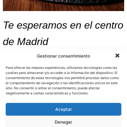
Te esperamos en el centro
de Madrid
Gestionar consentimiento
Hostel Juliette — 2ª Planta
juliette@granvia44madrid.com
Para ofrecer las mejores experiencias, utilizamos tecnologías como las
cookies para almacenar y/o acceder a la información del dispositivo. El
Hostal Carmen — 4ª Planta
consentimiento de estas tecnologías nos permitirá procesar datos como
carmen@granvia44madrid.com
el comportamiento de navegación o las identificaciones únicas en este
sitio. No consentir o retirar el consentimiento, puede afectar
negativamente a ciertas características y funciones.
Hostal Josefina — 7ª Planta
josefina@granvia44madrid.com
Aceptar
Hostal Gran Vía 44 — 8ª Planta
granvia44@granvia44madrid.com
Denegar